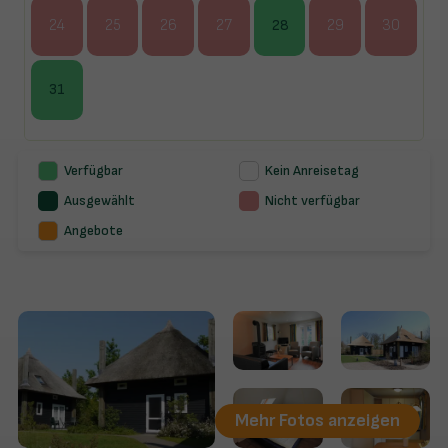
24
25
26
27
28
29
30
31
Verfügbar
Kein Anreisetag
Ausgewählt
Nicht verfügbar
Angebote
Mehr Fotos anzeigen