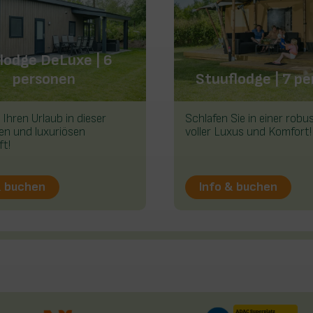
lodge DeLuxe | 6
personen
Stuuflodge | 7 p
 Ihren Urlaub in dieser
Schlafen Sie in einer rob
en und luxuriösen
voller Luxus und Komfort!
t!
& buchen
Info & buchen