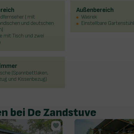
reich
Außenbereich
ldfernseher ( mit
Wasrek
ländischen und deutschen
Einstellbare Gartenstüh
n)
e mit Tisch und zwei
n
zimmer
sche (Spannbettlaken,
zug und Kissenbezug)
n bei De Zandstuve