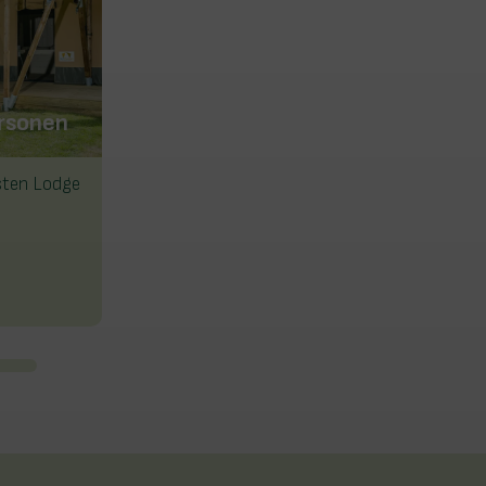
Stuuflodge DeLuxe | 8
ersonen
personen
usten Lodge
Übernachten Sie in dieser
einzigartigen Lodge!
Info & buchen