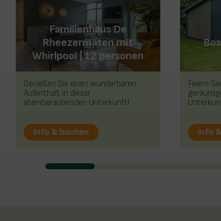
Familienhaus De
Rheezermaten mit
Bos
Whirlpool | 12 personen
Genießen Sie einen wunderbaren
Feiern Sie
Aufenthalt in dieser
geräumig
atemberaubenden Unterkunft!
Unterkunf
Info & buchen
Info 