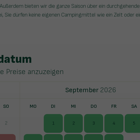
Außerdem bieten wir die ganze Saison über ein durchgehende
ei, Sie dürfen keine eigenen Campingmittel wie ein Zelt oder e
sdatum
ie Preise anzuzeigen
September
2026
SO
MO
DI
MI
DO
FR
SA
2
1
2
3
4
5