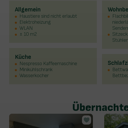
Allgemein
Wohnbe
Haustiere sind nicht erlaubt
Flachbi
Elektroheizung
nieder
WLAN
Sender
± 10 m2
Sitzeck
Stühle
Küche
Schlaf
Nespresso Kaffeemaschine
Minikühlschrank
Bettwä
Wasserkocher
Bettbe
Übernachte