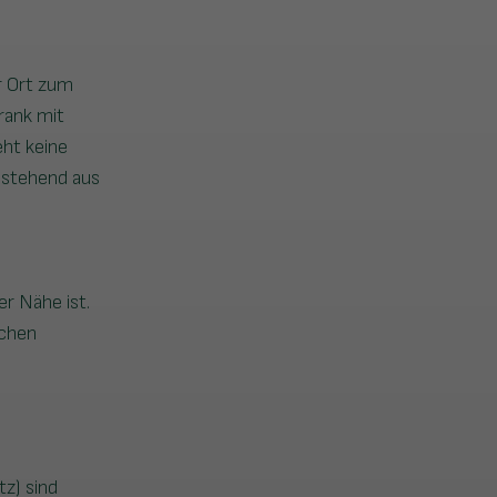
er Ort zum
rank mit
ht keine
estehend aus
r Nähe ist.
ichen
z) sind