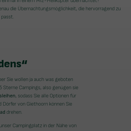
n einmal in einem MI2-Helikopter übernachtet?
genau die Übernachtungsmöglichkeit, die hervorragend zu
passt.
rdens“
er Sie wollen ja auch was geboten
 5 Sterne Campings, also genügen sie
sleihen
, sodass Sie alle Optionen für
nd Dörfer von Giethoorn können Sie
bad
drehen.
 unser Campingplatz in der Nähe von