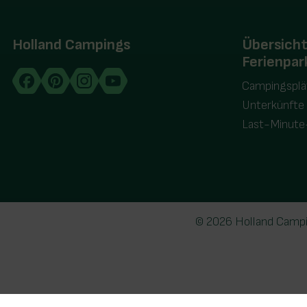
Holland Campings
Übersich
Ferienpar
Campingsplä
Unterkünfte
Last-Minute
© 2026 Holland Camp