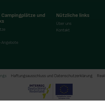
t Campingplätze und
Nützliche links
ks
Über uns
tze
Kontakt
-Angebote
ings
Haftungsausschluss und Datenschutzerklärung
Real