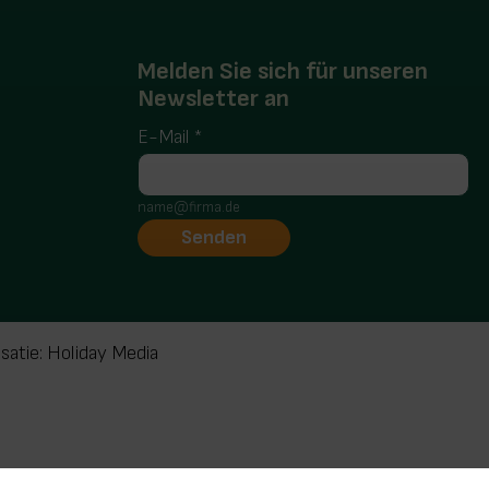
Melden Sie sich für unseren
Newsletter an
E-Mail
*
name@firma.de
isatie: Holiday Media