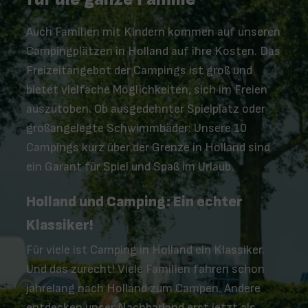
Auch Familien mit Kindern kommen auf unseren
Campingplätzen in Holland auf ihre Kosten. Das
Freizeitangebot der Campings ist groß und
bietet vielfache Möglichkeiten, sich im Freien
auszutoben. Ob ausgedehnter Spielplatz oder
großangelegte Schwimmbäder: Unsere 10
Campings kurz über der Grenze in Holland sind
ein Garant für Spiel und Spaß im Urlaub.
Holland und Camping: Ein echter
Klassiker!
Für viele ist Camping in Holland ein Klassiker.
Und das zurecht! Viele Familien fahren schon
jahrelang nach Holland zum Campen. Andere
entdecken unser Nachbarland erst jetzt als