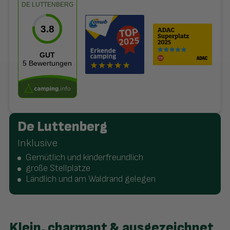
DE LUTTENBERG
3.8
GUT
5 Bewertungen
De Luttenberg
Inklusive
Gemütlich und kinderfreundlich
große Stellplätze
Ländlich und am Waldrand gelegen
Klein, charmant & ausgezeichnet