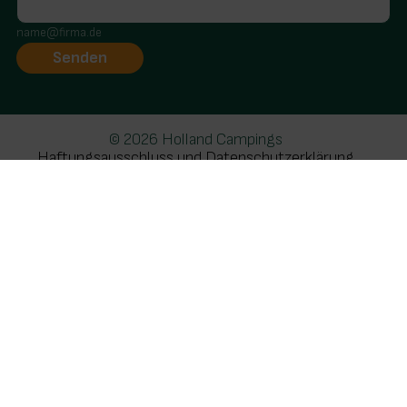
name@firma.de
© 2026 Holland Campings
Haftungsausschluss und Datenschutzerklärung
Realisatie: Holiday Media
Diese Webseite verwendet Cookies
Wir verwenden Cookies, um sicherzustellen, dass die
Website ordnungsgemäß funktioniert. Lesen Sie mehr
über unsere Verwendung von Cookies in unserer
Datenschutzerklärung
. Indem Sie auf Zulassen klicken,
stimmen Sie dem zu.
Ablehnen
Anpassen
Alle zulassen