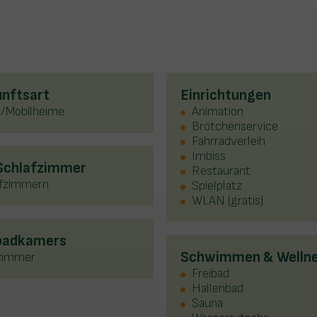
nftsart
Einrichtungen
s/Mobilheime
Animation
Brötchenservice
Fahrradverleih
Imbiss
 Schlafzimmer
Restaurant
afzimmern
Spielplatz
WLAN (gratis)
 badkamers
Schwimmen & Welln
zimmer
Freibad
Hallenbad
Sauna