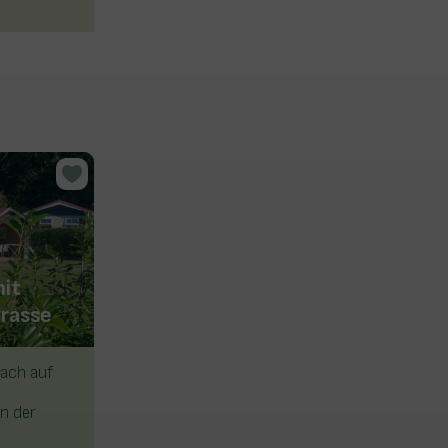
mit
rasse
Boslodge
dach auf
Geeignet für 6 Personen (maximal
4 Erwachsene)
an der
Überdachte Veranda mit
Gartenmöbeln