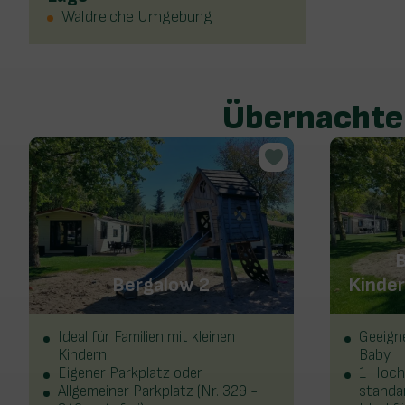
Waldreiche Umgebung
Übernachten
B
Bergalow 2
Kinder
Ideal für Familien mit kleinen
Geeign
Kindern
Baby
Eigener Parkplatz oder
1 Hoch
Allgemeiner Parkplatz (Nr. 329 -
standa