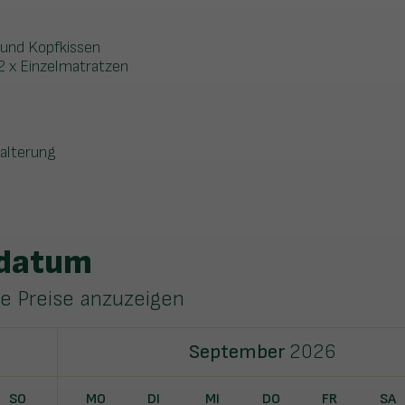
 und Kopfkissen
2 x Einzelmatratzen
alterung
sdatum
ie Preise anzuzeigen
September
2026
SO
MO
DI
MI
DO
FR
SA