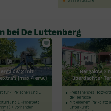
Wasserrutsche
 bei De Luttenberg
ergalow 2 mit
Bergalow 2 
extra's (max 4 erw.)
überdachter Ter
et für 4 Personen und 1
Freistehendes Holzvor
der Terrasse
stuhl und 1 Kinderbett
Mit eigenem Parkplatz 
rdmäßig vorhanden
Unterkunft