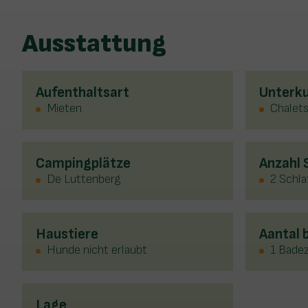
Ausstattung
Aufenthaltsart
Unterku
Mieten
Chalet
Campingplätze
Anzahl
De Luttenberg
2 Schl
Haustiere
Aantal
Hunde nicht erlaubt
1 Bade
Lage