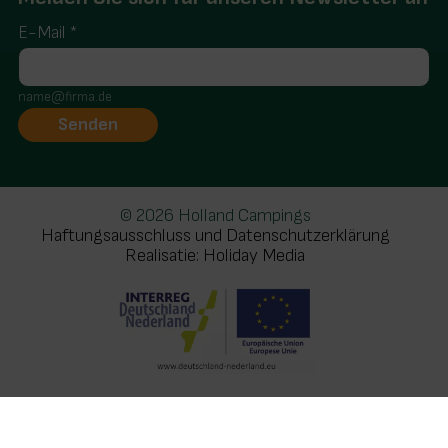
E-Mail
*
name@firma.de
© 2026 Holland Campings
Haftungsausschluss und Datenschutzerklärung
Realisatie: Holiday Media
Diese Webseite verwendet Cookies