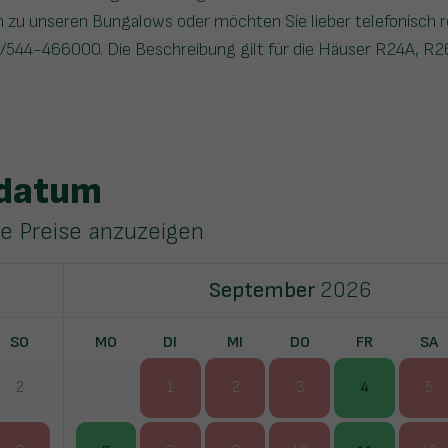
 zu unseren Bungalows oder möchten Sie lieber telefonisch r
544-466000. Die Beschreibung gilt für die Häuser R24A, R2
sdatum
ie Preise anzuzeigen
September
2026
SO
MO
DI
MI
DO
FR
SA
2
1
2
3
4
5