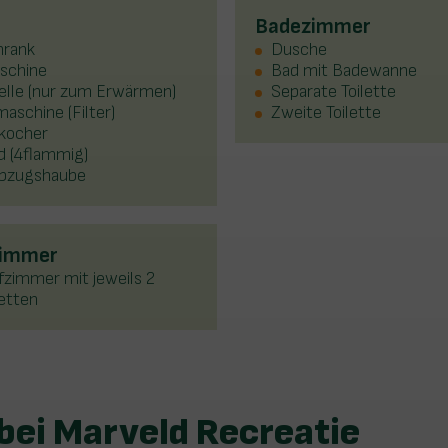
Badezimmer
hrank
Dusche
schine
Bad mit Badewanne
elle (nur zum Erwärmen)
Separate Toilette
aschine (Filter)
Zweite Toilette
kocher
d (4flammig)
bzugshaube
zimmer
fzimmer mit jeweils 2
etten
ei Marveld Recreatie