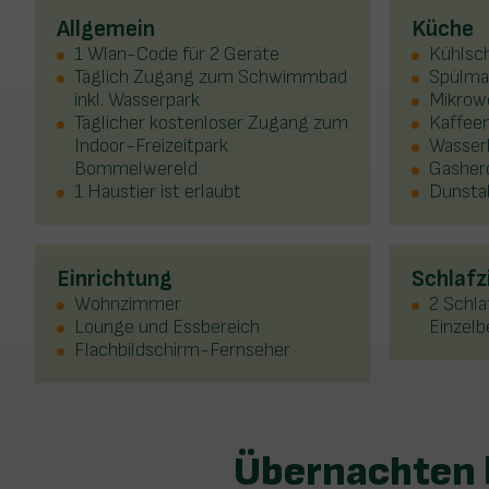
Allgemein
Küche
1 Wlan-Code für 2 Geräte
Kühlsc
Täglich Zugang zum Schwimmbad
Spülma
inkl. Wasserpark
Mikrow
Täglicher kostenloser Zugang zum
Kaffeem
Indoor-Freizeitpark
Wasser
Bommelwereld
Gasher
1 Haustier ist erlaubt
Dunsta
Einrichtung
Schlaf
Wohnzimmer
2 Schla
Lounge und Essbereich
Einzelb
Flachbildschirm-Fernseher
Übernachten b