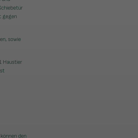
Schiebetür
st gegen
en, sowie
1 Haustier
st
e können den