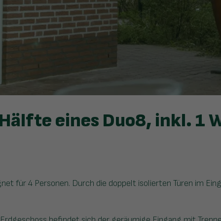
Hälfte eines Duo8, inkl. 1 
et für 4 Personen. Durch die doppelt isolierten Türen im Eing
 Erdgeschoss befindet sich der geräumige Eingang mit Trepp