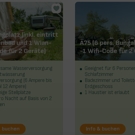
platz (inkl. eintritt
enbad und 1 Wlan-
A75 (6 pers. Bungal
de für 2 Geräte)
1 Wifi-Code für 2
same Wasserversorgung
Geeignet für 6 Persone
twässerung
Schlafzimmer
ersorgung (6 Ampere bis
Badezimmer und Toilett
l 12 Ampere)
Erdgeschoss
ge Stellplätze
1 Haustier ist erlaubt
ro Nacht auf Basis von 2
en
& buchen
Info & buchen