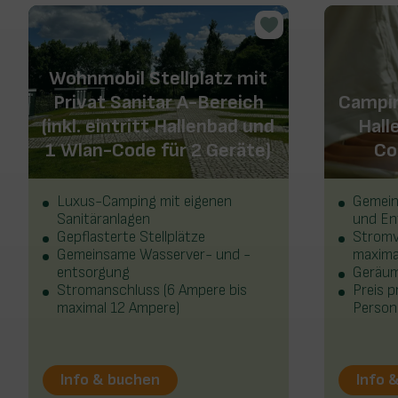
Wohnmobil Stellplatz mit
Privat Sanitar A-Bereich
Camping
(inkl. eintritt Hallenbad und
Hall
1 Wlan-Code für 2 Geräte)
Co
Luxus-Camping mit eigenen
Gemein
Sanitäranlagen
und En
Gepflasterte Stellplätze
Stromv
Gemeinsame Wasserver- und -
maxima
entsorgung
Geräumi
Stromanschluss (6 Ampere bis
Preis p
maximal 12 Ampere)
Person
Info & buchen
Info 