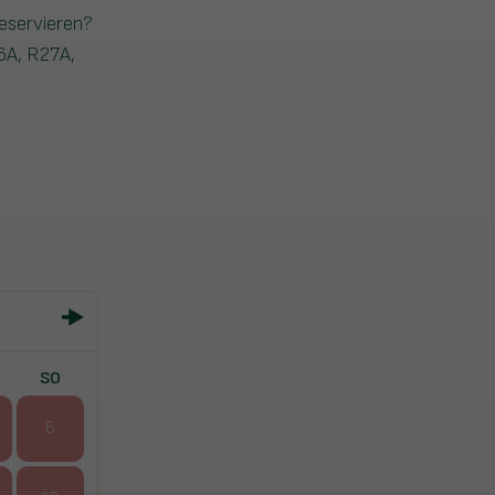
eservieren?
6A, R27A,
SO
6