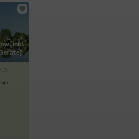
Achterhoek Chalet (5/6
ow, inkl.
Pers.), inkl. 1 Wlan-Code
 Geräte)
für 2 Geräte)
n, 3
Chalet/Mobilheim für 5/6 Personen
3 Schlafzimmer, eines davon mit
e im
Hochbett, 1 Badezimmer
Terrasse mit Gartenmöbeln und
Überdachung
Info & buchen