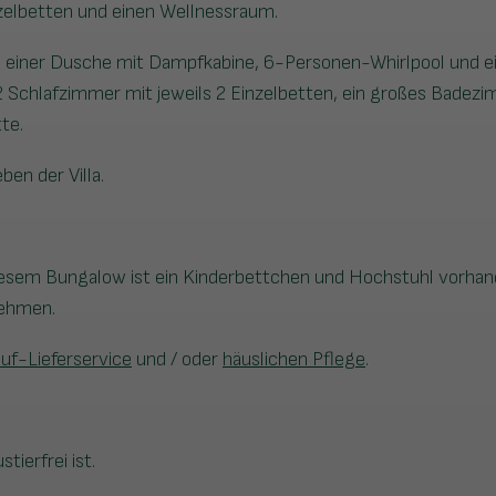
zelbetten und einen Wellnessraum.
 einer Dusche mit Dampfkabine, 6-Personen-Whirlpool und e
2 Schlafzimmer mit jeweils 2 Einzelbetten, ein großes Badez
te.
en der Villa.
diesem Bungalow ist ein Kinderbettchen und Hochstuhl vorhan
nehmen.
auf-Lieferservice
und / oder
häuslichen Pflege
.
ierfrei ist.