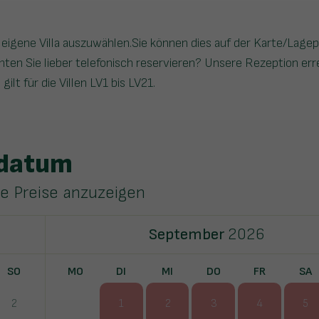
eigene Villa auszuwählen.Sie können dies auf der Karte/Lagep
ten Sie lieber telefonisch reservieren? Unsere Rezeption err
 für die Villen LV1 bis LV21.
sdatum
ie Preise anzuzeigen
September
2026
SO
MO
DI
MI
DO
FR
SA
2
1
2
3
4
5