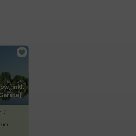
Achterhoek Chalet (5/6
ow, inkl.
Pers.), inkl. 1 Wlan-Code
 Geräte)
für 2 Geräte)
n, 3
Chalet/Mobilheim für 5/6 Personen
3 Schlafzimmer, eines davon mit
e im
Hochbett, 1 Badezimmer
Terrasse mit Gartenmöbeln und