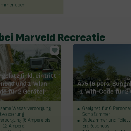
zimmer oben)
ei Marveld Recreatie
platz (inkl. eintritt
enbad und 1 Wlan-
A75 (6 pers. Bungal
de für 2 Geräte)
1 Wifi-Code für 2
same Wasserversorgung
Geeignet für 6 Persone
twässerung
Schlafzimmer
ersorgung (6 Ampere bis
Badezimmer und Toilett
l 12 Ampere)
Erdgeschoss