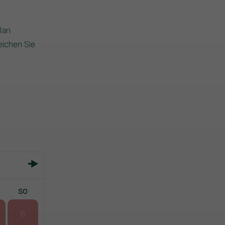
lan
eichen Sie
SO
6