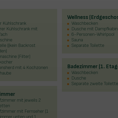
Wellness (Erdgescho
r Kühlschrank
Waschbecken
erer Kühlschrank mit
Dusche mit Dampfkabin
fach
6-Personen-Whirlpool
schine
Sauna
lle ((kein Backrost
Separate Toilette
den)
aschine (Filter)
kocher
Badezimmer (1. Etag
ionsherd mit 4 Kochzonen
Waschbecken
haube
Dusche
Separate zweite Toilett
zimmer
fzimmer mit jeweils 2
etten
fzimmer mit Fernseher (1
zimmer unten und 1