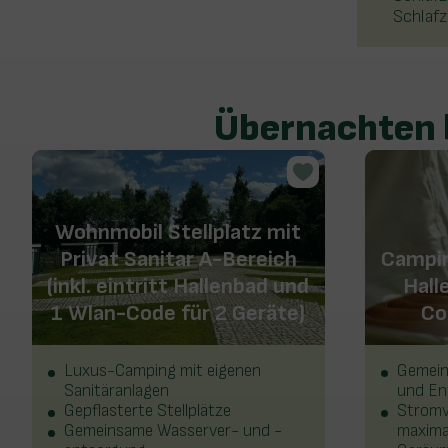
Schlaf
Übernachten b
Wohnmobil Stellplatz mit
Privat Sanitar A-Bereich
Camping
(inkl. eintritt Hallenbad und
Hall
1 Wlan-Code für 2 Geräte)
Co
Luxus-Camping mit eigenen
Gemein
Sanitäranlagen
und En
Gepflasterte Stellplätze
Stromv
Gemeinsame Wasserver- und -
maxima