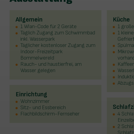
Allgemein
Küche
1 Wlan-Code für 2 Geräte
1 große
Täglich Zugang zum Schwimmbad
1 klein
inkl. Wasserpark
Gefrier
Täglicher kostenloser Zugang zum
Spülma
Indoor-Freizeitpark
Mikrowe
Bommelwereld
vorhan
Rauch- und haustierfrei, am
Kaffeem
Wasser gelegen
Wasser
Indukt
Abzugs
Einrichtung
Wohnzimmer
Schlaf
Sitz- und Essbereich
Flachbildschirm-Fernseher
4 Schla
Einzelb
2 Schla
Schlaf