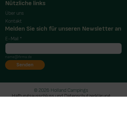
Nützliche links
Über uns
Kontakt
Melden Sie sich für unseren Newsletter an
E-Mail
*
name@firma.de
© 2026 Holland Campings
Haftungsausschluss und Datenschutzerklärung
Realisatie: Holiday Media
Diese Webseite verwendet Cookies
Wir verwenden Cookies, um sicherzustellen, dass die
Website ordnungsgemäß funktioniert. Lesen Sie mehr