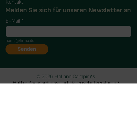
Kontakt
Melden Sie sich für unseren Newsletter an
E-Mail
*
name@firma.de
© 2026 Holland Campings
Haftungsausschluss und Datenschutzerklärung
Realisatie: Holiday Media
Diese Webseite verwendet Cookies
Wir verwenden Cookies, um sicherzustellen, dass die
Website ordnungsgemäß funktioniert. Lesen Sie mehr
über unsere Verwendung von Cookies in unserer
Datenschutzerklärung
. Indem Sie auf Zulassen klicken,
stimmen Sie dem zu.