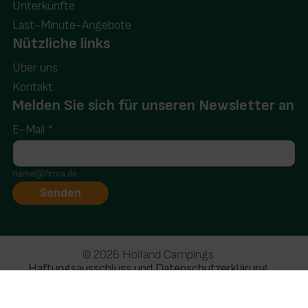
Unterkünfte
Last-Minute-Angebote
Nützliche links
Über uns
Kontakt
Melden Sie sich für unseren Newsletter an
E-Mail
*
name@firma.de
© 2026 Holland Campings
Haftungsausschluss und Datenschutzerklärung
Realisatie: Holiday Media
Diese Webseite verwendet Cookies