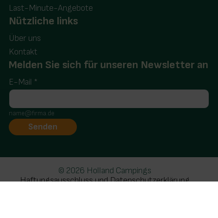
Last-Minute-Angebote
Nützliche links
Über uns
Kontakt
Melden Sie sich für unseren Newsletter an
E-Mail
*
name@firma.de
© 2026 Holland Campings
Haftungsausschluss und Datenschutzerklärung
Realisatie: Holiday Media
Diese Webseite verwendet Cookies