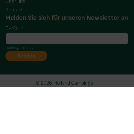
Über uns
Kontakt
Melden Sie sich für unseren Newsletter an
E-Mail
*
name@firma.de
© 2026 Holland Campings
Haftungsausschluss und Datenschutzerklärung
Realisatie: Holiday Media
Diese Webseite verwendet Cookies
Wir verwenden Cookies, um sicherzustellen, dass die
Website ordnungsgemäß funktioniert. Lesen Sie mehr
über unsere Verwendung von Cookies in unserer
Datenschutzerklärung
. Indem Sie auf Zulassen klicken,
stimmen Sie dem zu.