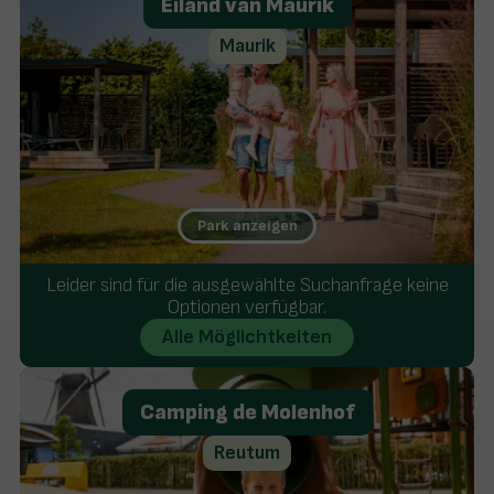
Eiland van Maurik
Maurik
Park anzeigen
Luxus & Qualität
Leider sind für die ausgewählte Suchanfrage keine
> 50 Jahre Urlaubsspaß
Optionen verfügbar.
Umgeben von Wasser und Strand
Alle Möglichtkeiten
Camping de Molenhof
Reutum