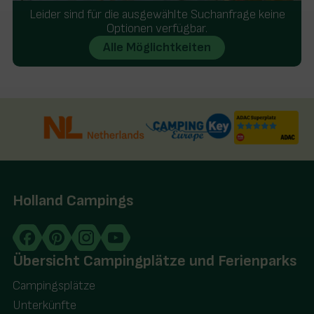
Am Wasser gelegen mit Jachthafen und Restaurant
Leider sind für die ausgewählte Suchanfrage keine
In der Nähe von Giethoorn und Blokzijl
Optionen verfügbar.
Hallenbad und indoorspielplatz
Alle Möglichtkeiten
Holland Campings
Übersicht Campingplätze und Ferienparks
Campingsplätze
Unterkünfte