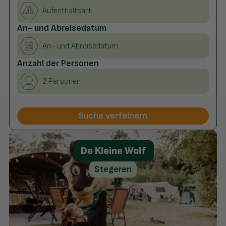
An- und Abreisedatum
Anzahl der Personen
2 Personen
Haustiere
Hunde nicht erlaubt
(18)
Suche verfeinern
Hunde erlaubt
Lage
Waldreiche Umgebung
(16)
De Kleine Wolf
Direkt am Wasser
In der Nähe von Wasser
Stegeren
Ländliche Umgebung
(14)
Einrichtungen
Animation
(20)
Brötchenservice
(20)
Trockner
(14)