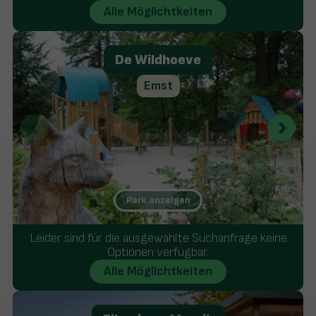
Alle Möglichtkeiten
De Wildhoeve
Emst
Park anzeigen
Ausgedehnte Wald- und Heidegebiete
Leider sind für die ausgewählte Suchanfrage keine
Luxuriöse Sanitäranlagen
Optionen verfügbar.
Wildbeobachtung im Elspeterwald
Alle Möglichtkeiten