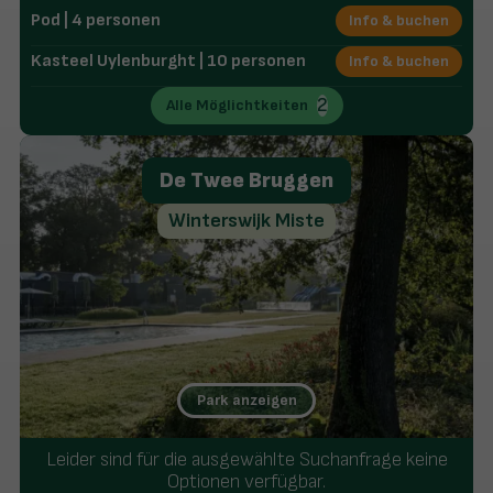
Indoorspielplatz
Pod | 4 personen
Info & buchen
Sanitäreinrichtung für Kinder
Umfangreiches Freizeitprogramm
Kasteel Uylenburght | 10 personen
Info & buchen
2
Alle Möglichtkeiten
De Twee Bruggen
Winterswijk Miste
Park anzeigen
Gelegen in der "National Landschaft Winterswijk"
Leider sind für die ausgewählte Suchanfrage keine
Komfort-XL-Plätze und Bungalows
Optionen verfügbar.
Schwimmbad mit drei Wasserrutschen