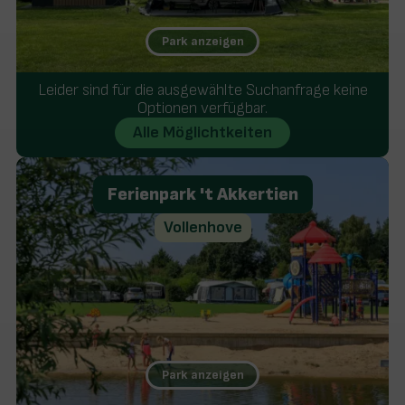
Park anzeigen
Gemütlich und kinderfreundlich
Leider sind für die ausgewählte Suchanfrage keine
große Stellplätze
Optionen verfügbar.
Ländlich und am Waldrand gelegen
Alle Möglichtkeiten
Ferienpark 't Akkertien
Vollenhove
Park anzeigen