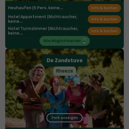
5-Sterne Bungalowpark, Campingplatz und Hotel
Heuhaufen (5 Pers. keine…
Info & buchen
Unzählige Wasserattraktionen:
Viele Rutschen,
Subtropisches Spaßbad, mehrere Außenpools,
Hotel Appartment (Nichtraucher,
Info & buchen
keine…
Wildwasserrutsche und Spray Park
Neu:
XL-Stellplätze, gepflastert & mit Privatsanitär
Hotel Turmzimmer (Nichtraucher,
Info & buchen
keine…
HB50 (Hotel Bungalow, Nichtraucher,
4
Info & buchen
Alle Möglichtkeiten
keine…
De Zandstuve
Rheeze
Park anzeigen