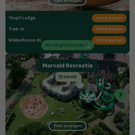
Park anzeigen
Badesee
(14)
Giga Konijnenhol - Indoorspielplatz
Youpi! Lodge
Info & buchen
Vielseitige Natur
Vielseitiges Spa- & Wellnessangebot
Trek-In
Info & buchen
Wikkelhouse XL
Info & buchen
Wikkelhouse Duo
Info & buchen
6
Alle Möglichtkeiten
Heuvel Lodge
Info & buchen
Wikkelhouse
Info & buchen
Marveld Recreatie
Groenlo
Park anzeigen